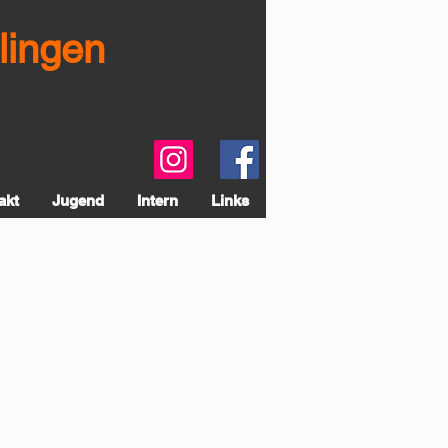
lingen
akt
Jugend
Intern
Links